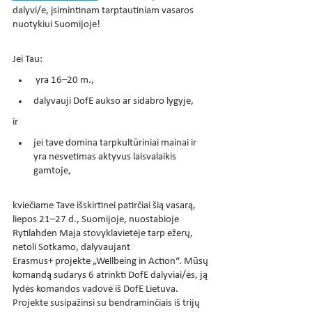
dalyvi/e, įsimintinam tarptautiniam vasaros 
nuotykiui Suomijoje!
Jei Tau:
 yra 16–20 m.,
dalyvauji DofE aukso ar sidabro lygyje,
ir
jei tave domina tarpkultūriniai mainai ir 
yra nesvetimas aktyvus laisvalaikis 
gamtoje, 
kviečiame Tave išskirtinei patirčiai šią vasarą, 
liepos 21–27 d., Suomijoje, nuostabioje 
Rytilahden Maja stovyklavietėje tarp ežerų, 
netoli Sotkamo, dalyvaujant 
Erasmus+ projekte „Wellbeing in Action“. Mūsų 
komandą sudarys 6 atrinkti DofE dalyviai/ės, ją 
lydės komandos vadovė iš DofE Lietuva. 
Projekte susipažinsi su bendraminčiais iš trijų 