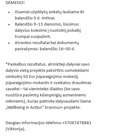
DĖMESIO!
Išsamiai užpildytų anketų laukiame iki 
balandžio 9 d. imtinai.
Balandžio 9–15 dienomis, būsimus 
dalyvius kviesime į nuotolinį pokalbį 
trumpai susipažinti.
Atrankos rezultatai bei dokumentų 
pasirašymas: balandžio 16–30 d.
*Paskelbus rezultatus, atrinktieji dalyviai savo 
dalyvio vietą projekte patvirtins sumokėdami 
simbolinį 50 Eur įsipareigojimo mokestį.
Įsipareigojimo mokestis ir sveikatos draudimas 
savaitei – tai vienintelės išlaidos (be savo 
nuožiūra pasiimtų kišenpinigių asmeninėms 
reikmėms), kurias patirsite dalyvaudami šiame 
„Wellbeing in Action” Erasmus+ projekte.
Daugiau informacijos telefonu +37067478881 
(Viktorija).