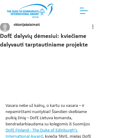
viktorijakalaimait
DofE dalyvių dėmesiui: kviečiame
dalyvauti tarptautiniame projekte
Vasara nebe už kalnų, o kartu su vasara – ir 
nepamirštami nuotykiai! Šiandien skelbiame 
puikią žinią – DofE Lietuva komanda, 
bendradarbiaudama su kolegomis iš Suomijos 
DofE Finland - The Duke of Edinburgh’s 
International Award
, kviečia TAVE, mielas DofE 