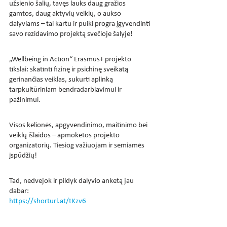
užsienio šalių, tavęs lauks daug gražios 
gamtos, daug aktyvių veiklų, o aukso 
dalyviams – tai kartu ir puiki progra įgyvendinti 
savo rezidavimo projektą svečioje šalyje!
„Wellbeing in Action“ Erasmus+ projekto 
tikslai: skatinti fizinę ir psichinę sveikatą 
gerinančias veiklas, sukurti aplinką 
tarpkultūriniam bendradarbiavimui ir 
pažinimui.
Visos kelionės, apgyvendinimo, maitinimo bei 
veiklų išlaidos – apmokėtos projekto 
organizatorių. Tiesiog važiuojam ir semiamės 
įspūdžių!
Tad, nedvejok ir pildyk dalyvio anketą jau 
dabar: 
https://shorturl.at/tKzv6