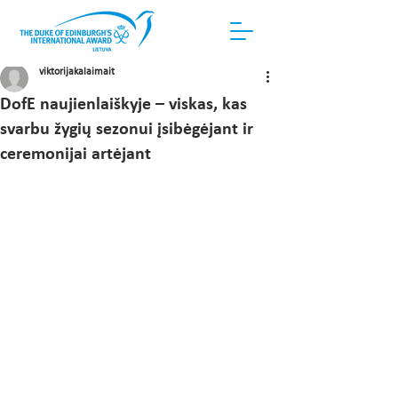
viktorijakalaimait
DofE naujienlaiškyje – viskas, kas
svarbu žygių sezonui įsibėgėjant ir
ceremonijai artėjant