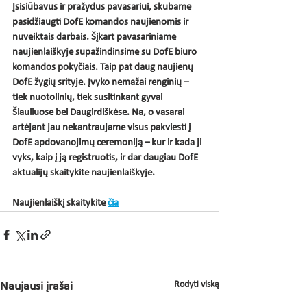
Įsisiūbavus ir pražydus pavasariui, skubame 
pasidžiaugti DofE komandos naujienomis ir 
nuveiktais darbais. Šįkart pavasariniame 
naujienlaiškyje supažindinsime su DofE biuro 
komandos pokyčiais. Taip pat daug naujienų 
DofE žygių srityje. Įvyko nemažai renginių – 
tiek nuotolinių, tiek susitinkant gyvai 
Šiauliuose bei Daugirdiškėse. Na, o vasarai 
artėjant jau nekantraujame visus pakviesti į 
DofE apdovanojimų ceremoniją – kur ir kada ji 
vyks, kaip į ją registruotis, ir dar daugiau DofE 
aktualijų skaitykite naujienlaiškyje.
Naujienlaiškį skaitykite 
čia
Rodyti viską
Naujausi įrašai