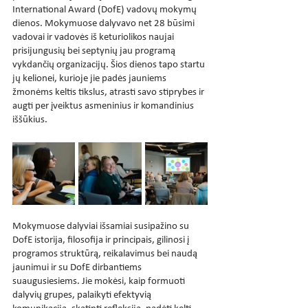
International Award (DofE) vadovų mokymų 
dienos. Mokymuose dalyvavo net 28 būsimi 
vadovai ir vadovės iš keturiolikos naujai 
prisijungusių bei septynių jau programą 
vykdančių organizacijų. Šios dienos tapo startu 
jų kelionei, kurioje jie padės jauniems 
žmonėms keltis tikslus, atrasti savo stiprybes ir 
augti per įveiktus asmeninius ir komandinius 
iššūkius.
Mokymuose dalyviai išsamiai susipažino su 
DofE istorija, filosofija ir principais, gilinosi į 
programos struktūrą, reikalavimus bei naudą 
jaunimui ir su DofE dirbantiems 
suaugusiesiems. Jie mokėsi, kaip formuoti 
dalyvių grupes, palaikyti efektyvią 