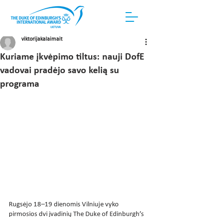
viktorijakalaimait
Kuriame įkvėpimo tiltus: nauji DofE
vadovai pradėjo savo kelią su
programa
Rugsėjo 18–19 dienomis Vilniuje vyko 
pirmosios dvi įvadinių The Duke of Edinburgh’s 