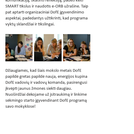
komunikaciją, skatinti refleksiją, padėti kelti 
SMART tikslus ir naudotis e-ORB užrašine. Taip 
pat aptarti organizaciniai DofE įgyvendinimo 
aspektai, padedantys užtikrinti, kad programa 
vyktų sklandžiai ir tikslingai.
Džiaugiamės, kad šiais mokslo metais DofE 
papildė gretas papildė nauja, energijos kupina 
DofE vadovių ir vadovų komanda, pasirengusi 
įkvėpti jaunus žmones siekti daugiau. 
Nuoširdžiai dėkojame už įsitraukimą ir linkime 
sėkmingo starto įgyvendinant DofE programą 
savo mokyklose!