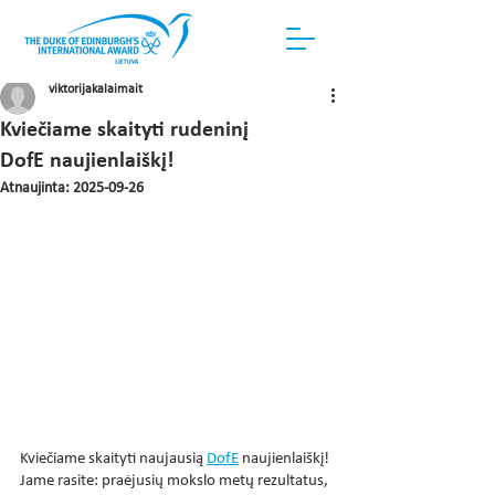
viktorijakalaimait
Kviečiame skaityti rudeninį
DofE naujienlaiškį!
Atnaujinta:
2025-09-26
Kviečiame skaityti naujausią 
DofE
 naujienlaiškį! 
Jame rasite: praėjusių mokslo metų rezultatus, 