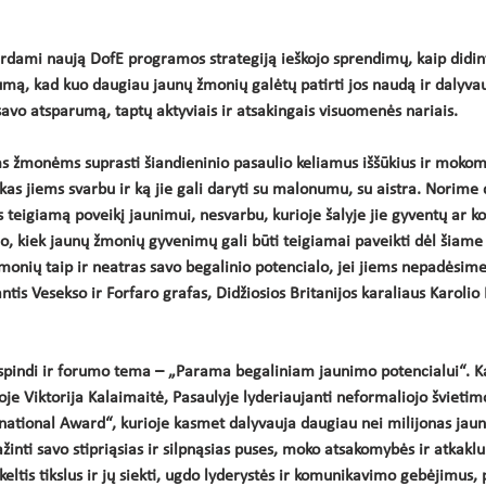
urdami naują DofE programos strategiją ieškojo sprendimų, kaip didi
mą, kad kuo daugiau jaunų žmonių galėtų patirti jos naudą ir dalyva
savo atsparumą, taptų aktyviais ir atsakingais visuomenės nariais. 
 žmonėms suprasti šiandieninio pasaulio keliamus iššūkius ir mokome,
as jiems svarbu ir ką jie gali daryti su malonumu, su aistra. Norime 
s teigiamą poveikį jaunimui, nesvarbu, kurioje šalyje jie gyventų ar ko
o, kiek jaunų žmonių gyvenimų gali būti teigiamai paveikti dėl šiame
monių taip ir neatras savo begalinio potencialo, jei jiems nepadėsim
is Vesekso ir Forfaro grafas, Didžiosios Britanijos karaliaus Karolio II
tspindi ir forumo tema – „Parama begaliniam jaunimo potencialui“. K
je Viktorija Kalaimaitė, Pasaulyje lyderiaujanti neformaliojo švieti
national Award“, kurioje kasmet dalyvauja daugiau nei milijonas jaun
inti savo stipriąsias ir silpnąsias puses, moko atsakomybės ir atkaklu
keltis tikslus ir jų siekti, ugdo lyderystės ir komunikavimo gebėjimus, 