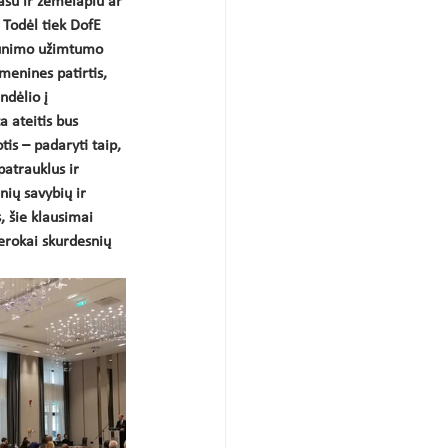
su ir žemėlapiu ar 
 Todėl tiek DofE 
jaunimo užimtumo 
menines patirtis, 
dėlio į 
 ateitis bus 
is – padaryti taip, 
patrauklus ir 
ių savybių ir 
 šie klausimai 
erokai skurdesnių 