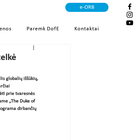
e-ORB
ienos
Paremk DofE
Kontaktai
elkė
s globalių iššūkių, 
rčiai 
ėti prie tvaresnės 
iame „The Duke of 
rograma dirbančių 