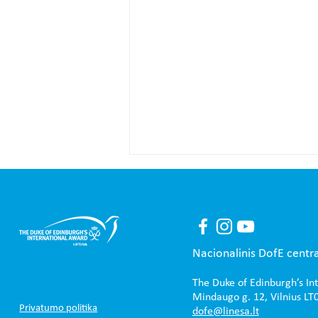
Nacionalinis DofE centr
The Duke of Edinburgh’s In
Mokymai DofE vadovams ir
Mindaugo g. 12, Vilnius LT
Privatumo politika
koordinatoriams: „Nuovargis-
dofe@linesa.lt