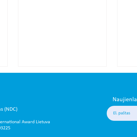
Naujienl
as (NDC)
ternational Award Lietuva
Rekordinis būrys jaunuolių
DofE 
03225
šventė savo asmeninį augimą –
žygių