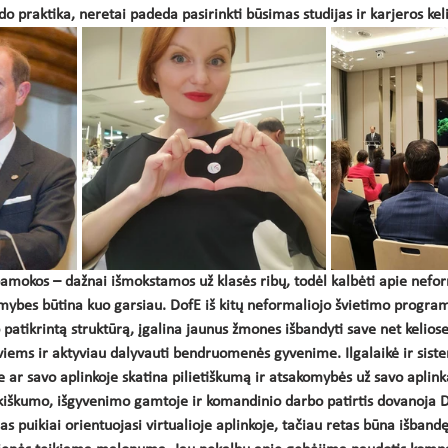
do praktika, neretai padeda pasirinkti būsimas studijas ir karjeros kel
amokos – dažnai išmokstamos už klasės ribų, todėl kalbėti apie nefor
mybes būtina kuo garsiau. DofE iš kitų neformaliojo švietimo programų 
patikrintą struktūrą, įgalina jaunus žmones išbandyti save net keliose
aktyviems ir aktyviau dalyvauti bendruomenės gyvenime. Ilgalaikė ir sis
je ar savo aplinkoje skatina pilietiškumą ir atsakomybės už savo aplin
iškumo, išgyvenimo gamtoje ir komandinio darbo patirtis dovanoja 
as puikiai orientuojasi virtualioje aplinkoje, tačiau retas būna išband