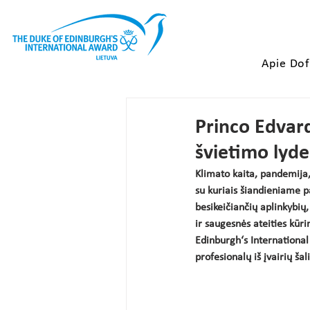
Apie Do
Princo Edvar
švietimo lyde
Klimato kaita, pandemija, 
su kuriais šiandieniame pa
besikeičiančių aplinkybių,
ir saugesnės ateities kūr
Edinburgh‘s Internationa
profesionalų iš įvairių šali