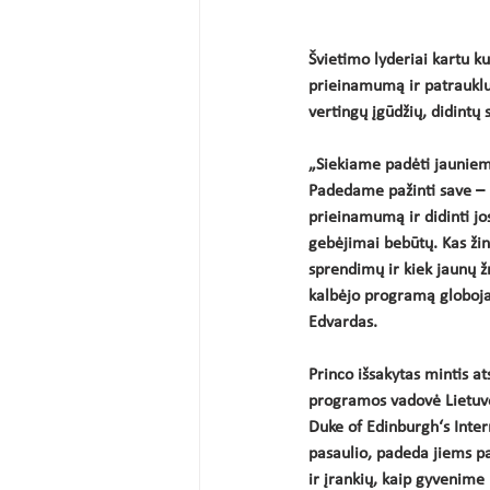
Švietimo lyderiai kartu k
prieinamumą ir patrauklu
vertingų įgūdžių, didintų 
„Siekiame padėti jauniems
Padedame pažinti save – k
prieinamumą ir didinti jo
gebėjimai bebūtų. Kas žin
sprendimų ir kiek jaunų ž
kalbėjo programą globojant
Edvardas. 
Princo išsakytas mintis a
programos vadovė Lietuvo
Duke of Edinburgh‘s Inter
pasaulio, padeda jiems paž
ir įrankių, kaip gyvenime 