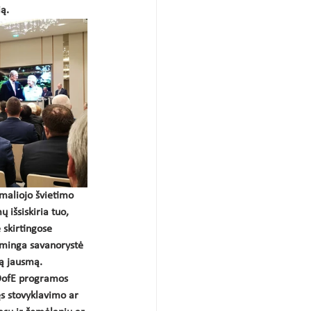
ią.
maliojo švietimo 
išsiskiria tuo, 
 skirtingose 
teminga savanorystė 
ką jausmą. 
DofE programos 
ęs stovyklavimo ar 