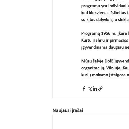
programa yra individuali
kad kiekvienas išsikeltas
su kitas dalyviais, o sieki
Programą 1956 m. įkūrė k
Kurtu Hahnu ir pirmosios
įgyvendinama daugiau nei 1
Mūsų šalyje DofE įgyvend
organizacijų. Vilniuje, Ka
kurių mokymo įstaigose n
Naujausi įrašai