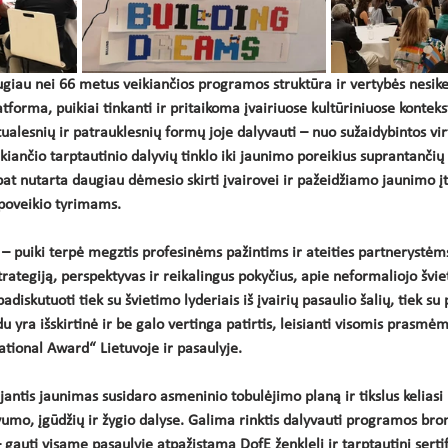
giau nei 66 metus veikiančios programos struktūra ir vertybės nesikeis
tforma, puikiai tinkanti ir pritaikoma įvairiuose kultūriniuose konteks
ktualesnių ir patrauklesnių formų joje dalyvauti – nuo sužaidybintos vi
kiančio tarptautinio dalyvių tinklo iki jaunimo poreikius suprantančių
at nutarta daugiau dėmesio skirti įvairovei ir pažeidžiamo jaunimo įt
poveikio tyrimams. 
– puiki terpė megztis profesinėms pažintims ir ateities partnerystėm
strategiją, perspektyvas ir reikalingus pokyčius, apie neformaliojo š
diskutuoti tiek su švietimo lyderiais iš įvairių pasaulio šalių, tiek s
 yra išskirtinė ir be galo vertinga patirtis, leisianti visomis prasmėm
ational Award“ Lietuvoje ir pasaulyje.
ntis jaunimas susidaro asmeninio tobulėjimo planą ir tikslus keliasi k
vumo, įgūdžių ir žygio dalyse. Galima rinktis dalyvauti programos bron
 – gauti visame pasaulyje atpažįstamą DofE ženklelį ir tarptautinį serti