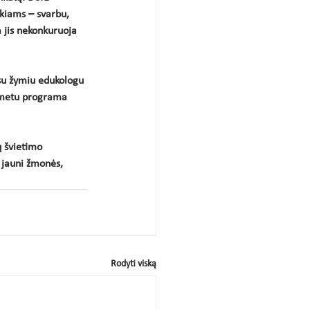
kiams – svarbu, 
 jis nekonkuruoja 
su žymiu edukologu 
o metu programa 
 švietimo 
i jauni žmonės, 
Rodyti viską