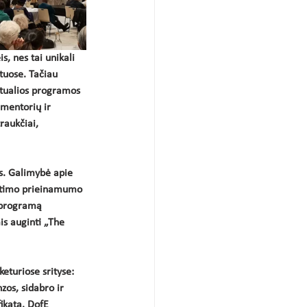
, nes tai unikali 
tuose. Tačiau 
rtualios programos 
 mentorių ir 
raukčiai, 
s. Galimybė apie 
vietimo prieinamumo 
u programą 
is auginti 
„The
eturiose srityse: 
zos, sidabro ir 
fikatą. DofE 