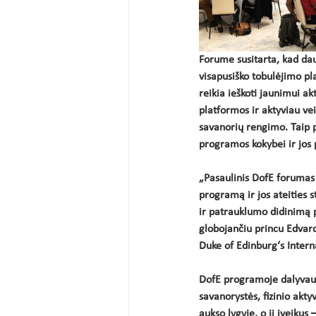
Forume susitarta, kad dau
visapusiško tobulėjimo pla
reikia ieškoti jaunimui a
platformos ir aktyviau vei
savanorių rengimo. Taip p
programos kokybei ir jos 
„
Pasaulinis DofE forumas 
programą ir jos ateities 
ir patrauklumo didinimą pa
globojančiu princu Edvardu
Duke of Edinburg‘s Intern
DofE programoje dalyvauja
savanorystės, fizinio akty
aukso lygyje, o jį įveikus