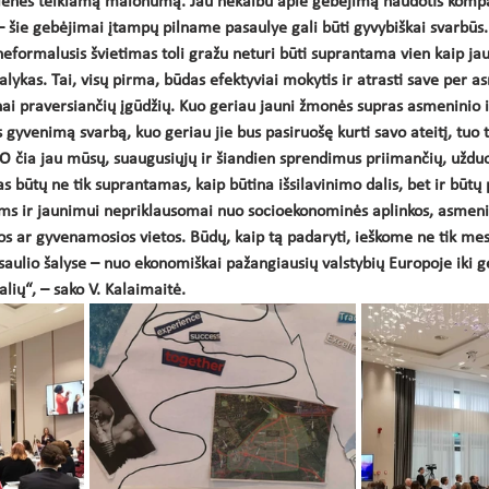
ienės teikiamą malonumą. Jau nekalbu apie gebėjimą naudotis kompa
– šie gebėjimai įtampų pilname pasaulye gali būti gyvybiškai svarbūs.
neformalusis švietimas toli gražu neturi būti suprantama vien kaip 
lykas. Tai, visų pirma, būdas efektyviai mokytis ir atrasti save per as
ai praversiančių įgūdžių. Kuo geriau jauni žmonės supras asmeninio in
gyvenimą svarbą, kuo geriau jie bus pasiruošę kurti savo ateitį, tuo ta
 čia jau mūsų, suaugusiųjų ir šiandien sprendimus priimančių, užduot
 būtų ne tik suprantamas, kaip būtina išsilavinimo dalis, bet ir būtų 
ms ir jaunimui nepriklausomai nuo socioekonominės aplinkos, asmenin
s ar gyvenamosios vietos. Būdų, kaip tą padaryti, ieškome ne tik mes,
aulio šalyse – nuo ekonomiškai pažangiausių valstybių Europoje iki g
alių“, – sako V. Kalaimaitė. 