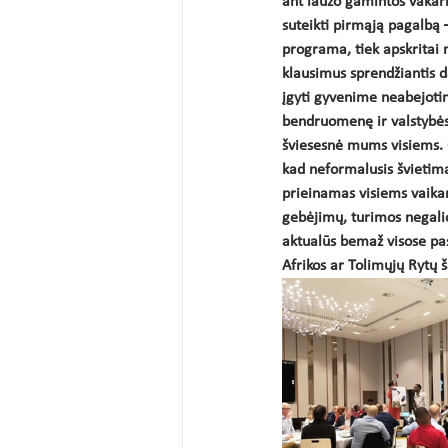
ant laužo gamintos vakar
suteikti pirmąją pagalbą 
programa, tiek apskritai 
klausimus sprendžiantis da
įgyti gyvenime neabejotin
bendruomenę ir valstybės 
šviesesnė mums visiems. O
kad neformalusis švietimas
prieinamas visiems vaika
gebėjimų, turimos negalio
aktualūs bemaž visose pas
Afrikos ar Tolimųjų Rytų š