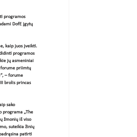
nti programos 
udami DofE įgytų 
 kaip juos įveikti. 
didinti programos 
kie jų asmeniniai 
 forume priimtų 
e“, – forume 
I brolis princas 
aip sako 
mo programa „The 
ų žmonių iš viso 
mo, suteikia žinių 
padrąsina patirti 