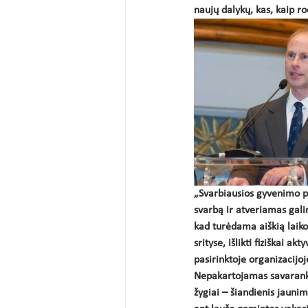
naujų dalykų, kas, kaip ro
„Svarbiausios gyvenimo p
svarbą ir atveriamas gali
kad turėdama aiškią laiko 
srityse, išlikti fiziškai 
pasirinktoje organizacijo
Nepakartojamas savarank
žygiai – šiandienis jaunim