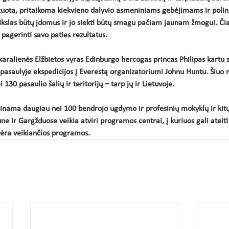
zuota, pritaikoma kiekvieno dalyvio asmeniniams gebėjimams ir polin
 tikslas būtų įdomus ir jo siekti būtų smagu pačiam jaunam žmogui. Čia
a pagerinti savo paties rezultatus. 
aralienės Elžbietos vyras Edinburgo hercogas princas Philipas kartu 
 pasaulyje ekspedicijos į Everestą organizatoriumi Johnu Huntu. Šiu
30 pasaulio šalių ir teritorijų – tarp jų ir Lietuvoje. 
inama daugiau nei 100 bendrojo ugdymo ir profesinių mokyklų ir kitų
une ir Gargžduose veikia atviri programos centrai, į kuriuos gali ateit
ėra veikiančios programos. 