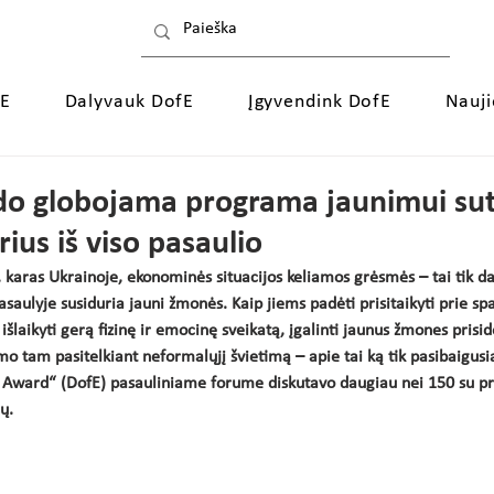
fE
Dalyvauk DofE
Įgyvendink DofE
Nauj
do globojama programa jaunimui sut
rius iš viso pasaulio
karas Ukrainoje, ekonominės situacijos keliamos grėsmės – tai tik dali
saulyje susiduria jauni žmonės. Kaip jiems padėti prisitaikyti prie spa
 išlaikyti gerą fizinę ir emocinę sveikatą, įgalinti jaunus žmones prisid
imo tam pasitelkiant neformalųjį švietimą – apie tai ką tik pasibaigus
l Award“ (DofE) pasauliniame forume diskutavo daugiau nei 150 su p
ų. 