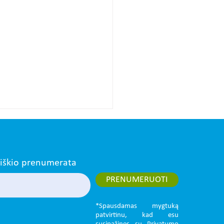
aiškio prenumerata
PRENUMERUOTI
*Spausdamas mygtuką
vadovus, koordinatorius ir
patvirtinu, kad esu
 vadovus kviečiame į