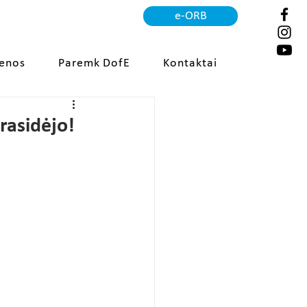
e-ORB
ienos
Paremk DofE
Kontaktai
prasidėjo!