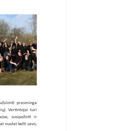
žsiimti prasminga 
). Vertintojai turi 
se, susipažinti ir 
t nuolat kelti savo, 