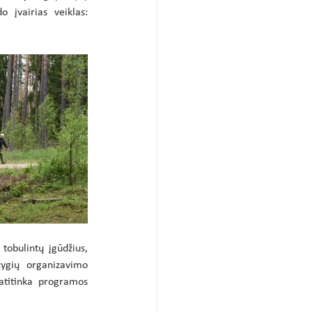
įvairias veiklas: 
obulintų įgūdžius, 
žygių organizavimo 
atitinka programos 