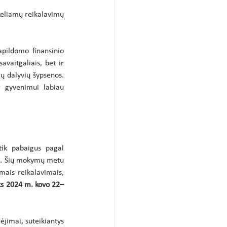
keliamų reikalavimų 
pildomo finansinio 
vaitgaliais, bet ir 
 dalyvių šypsenos. 
 gyvenimui labiau 
tik pabaigus pagal 
i. Šių mokymų metu 
ais reikalavimais, 
ks 2024 m. kovo 22–
mai, suteikiantys 