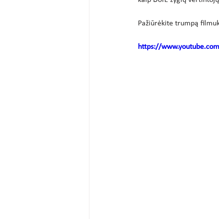
kaip DofE žygių vertintojų,
Pažiūrėkite trumpą filmu
https://www.youtube.c