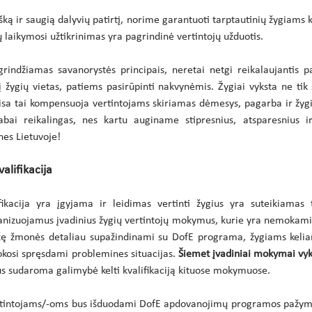
šką ir saugią dalyvių patirtį, norime garantuoti tarptautinių žygiams 
ų laikymosi užtikrinimas yra pagrindinė vertintojų užduotis.
grindžiamas savanorystės principais, neretai netgi reikalaujantis pa
į žygių vietas, patiems pasirūpinti nakvynėmis. Žygiai vyksta ne tik sa
isa tai kompensuoja vertintojams skiriamas dėmesys, pagarba ir žygių
bai reikalingas, nes kartu auginame stipresnius, atsparesnius ir
nes Lietuvoje!
alifikacija
ifikacija yra įgyjama ir leidimas vertinti žygius yra suteikiamas 
ganizuojamus įvadinius žygių vertintojų mokymus, kurie yra nemokam
žę žmonės detaliau supažindinami su DofE programa, žygiams keliam
kosi spręsdami problemines situacijas.
 Šiemet įvadiniai mokymai vy
us sudaroma galimybė kelti kvalifikaciją kituose mokymuose.
intojams/-oms bus išduodami DofE apdovanojimų programos pažymėji