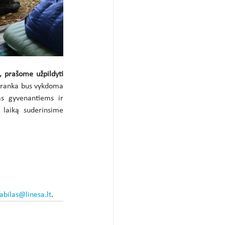
, prašome užpildyti 
tranka bus vykdoma 
s gyvenantiems ir 
 laiką suderinsime 
abilas@linesa.lt
.