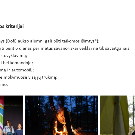
s kriterijai
ys (DofE aukso alumni gali būti taikomos išimtys*);
irti bent 6 dienas per metus savanoriškai veiklai ne tik savaitgaliais;
 stovyklavimą;
ai bei komandoje;
imą ir automobilį;
ose mokymuose visą jų trukmę;
tumo.