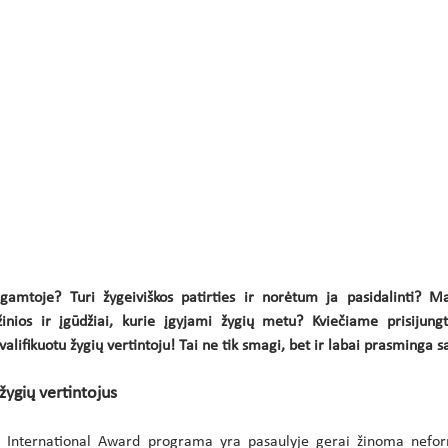
gamtoje? Turi žygeiviškos patirties ir norėtum ja pasidalinti? M
ios ir įgūdžiai, kurie įgyjami žygių metu? Kviečiame prisijungti
alifikuotu žygių vertintoju! Tai ne tik smagi, bet ir labai prasminga s
žygių vertintojus
 International Award programa yra pasaulyje gerai žinoma neform