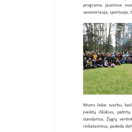
programa jaunimui nuo 
savanoriauja, sportuoja, t
Mums labai svarbu, kad 
įveiktų iššūkius, patirt
standartus. Žygių vertin
reikalavimus, padeda dalyv