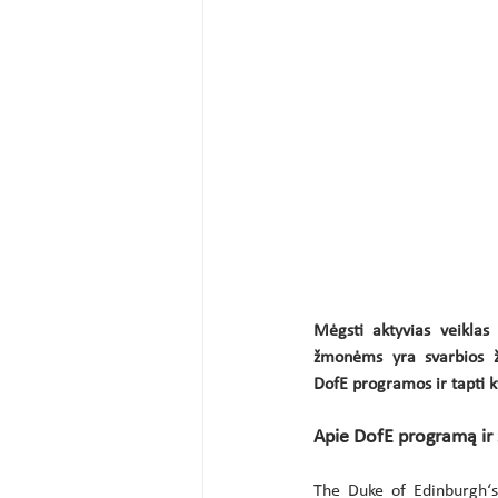
Mėgsti aktyvias veiklas 
žmonėms yra svarbios žin
DofE programos ir tapti kv
Аpie DofE programą ir 
The Duke of Edinburgh‘s