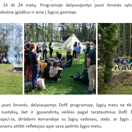
14 iki 24 metų. Programoje dalyvaujantys jauni žmonės vykdo 
obulina įgūdžius ir eina į žygius gamtoje.
jauni žmonės, dalyvaujantys DofE programoje, žygių metu ne tik t
ų nuotykių, bet ir įgyvendintų veiklas pagal tarptautinius DofE 
tojai/-os, dirbdami komandoje su žygių vadovais, stebi, ar žygis 
iams atlikti refleksijas apie savo patirtis žygio metu.