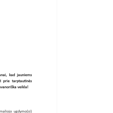
anai, kad jauniems 
 prie tarptautinės 
avanoriška veikla!
aliojo ugdymo(si) 