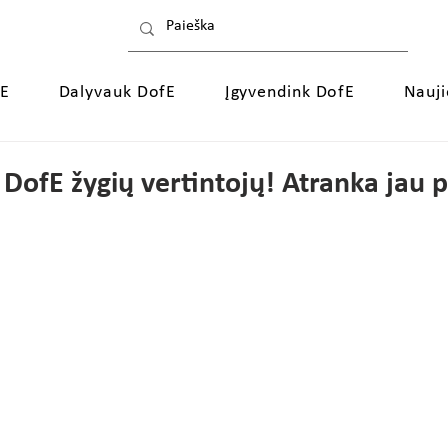
fE
Dalyvauk DofE
Įgyvendink DofE
Nauj
e DofE žygių vertintojų! Atranka jau 