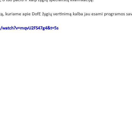
 o tuo pačiu ir kaip žygių specialistų kvalifikaciją.
ką, kuriame apie DofE žygių vertinimą kalba jau esami programos sav
om/watch?v=mqvU2FS47g4&t=5s