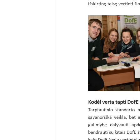
išskirtinę teisę vertinti 
Kodėl verta tapti DofE 
Tarptautinio standarto 
savanoriška veikla, bet i
galimybę dalyvauti apdo
bendrauti su kitais DofE ž