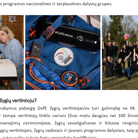
šios programos nacionalines ir tarptautines dalyvių grupes.
žygių vertintoju?
mokymus pabaigę DofE žygių vertintojai/os turi galimybę ne tik u
r tampa vertintojų tinklo nariais (šiuo metu daugiau nei 100 žmonių
vanojimų ceremonijose, žygių savaitgaliuose ir kituose renginiuo
ygių vertintojais, žygių vadovais ir jaunais programos dalyviais, taip pa