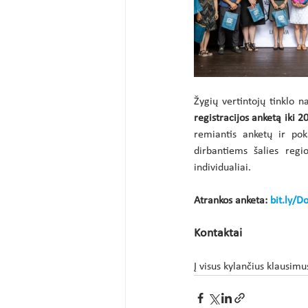
Žygių vertintojų tinklo n
registracijos anketą iki 2
remiantis anketų ir pok
dirbantiems šalies regi
individualiai.
Atrankos anketa: 
bit.ly/D
Kontaktai
Į visus kylančius klausim