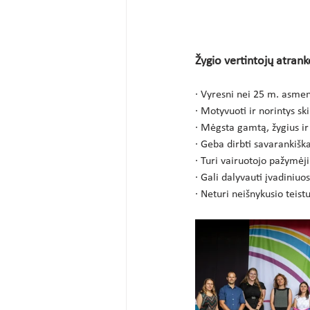
Žygio vertintojų atranko
· Vyresni nei 25 m. asmen
· Motyvuoti ir norintys sk
· Mėgsta gamtą, žygius ir
· Geba dirbti savarankišk
· Turi vairuotojo pažymėj
· Gali dalyvauti įvadiniu
· Neturi neišnykusio teis