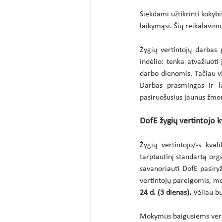
Siekdami užtikrinti kokybi
laikymąsi. Šių reikalavim
Žygių vertintojų darbas 
indėlio: tenka atvažiuoti 
darbo dienomis. Tačiau v
Darbas prasmingas ir la
pasiruošusius jaunus žmo
DofE žygių vertintojo kv
Žygių vertintojo/-s kval
tarptautinį standartą or
savanoriauti DofE pasiry
vertintojų pareigomis, mo
24 d. (3 dienas). 
Vėliau b
Mokymus baigusiems vert