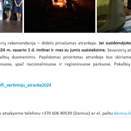
arių rekomendacija – didelis privalumas atrankoje. 
Jei susidomėjote
024 m. vasario 1 d. imtinai ir mes su jumis susisieksime. 
Savanorių a
albių duomenimis. Papildomas prioritetas atrankoje bus skiriama
onuose, ypač nacionaliniuose ir regioniniuose parkuose. Pokalbių
ofE_vertintoju_atranka2024
us atsakysime telefonu +370 606 80539 (Dainius) ar el. paštu 
dainius.b