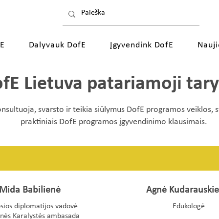
fE
Dalyvauk DofE
Įgyvendink DofE
Nauj
fE Lietuva
patariamoji tar
nsultuoja, svarsto ir teikia siūlymus DofE programos veiklos, str
praktiniais DofE programos įgyvendinimo klausimais.
Mida Babilienė
Agnė Kudarauski
sios diplomatijos vadovė
Edukologė
inės Karalystės ambasada