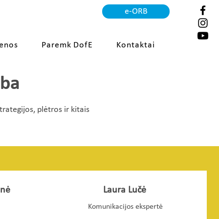
e-ORB
ienos
Paremk DofE
Kontaktai
yba
ategijos, plėtros ir kitais
enė
Laura Lučė
Komunikacijos ekspertė