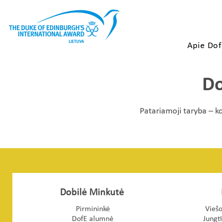
Apie Do
Do
Patariamoji taryba – ko
Dobilė Minkutė
Pirmininkė
Viešo
DofE alumnė
Jungt