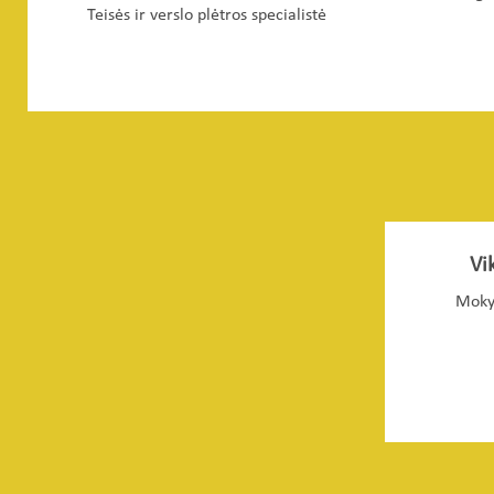
Teisės ir verslo plėtros specialistė
Vi
Moky