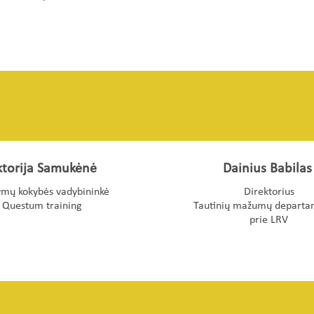
ktorija Samukėnė
Dainius Babilas
mų kokybės vadybininkė
Direktorius
Questum training
Tautinių mažumų departa
prie LRV