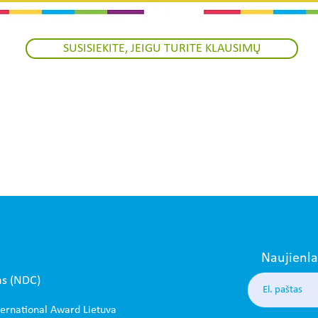
SUSISIEKITE, JEIGU TURITE KLAUSIMŲ
Naujienl
as (NDC)
ternational Award Lietuva