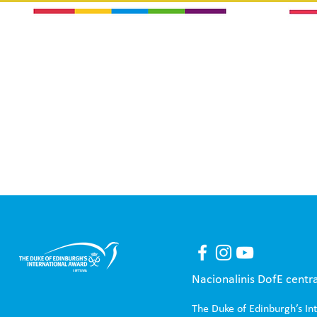
Nacionalinis DofE centr
The Duke of Edinburgh’s In