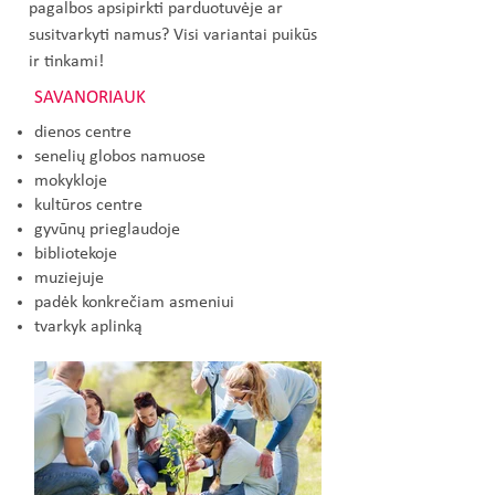
pagalbos apsipirkti parduotuvėje ar
susitvarkyti namus? Visi variantai puikūs
ir tinkami!
SAVANORIAUK
dienos centre
senelių globos namuose
mokykloje
kultūros centre
gyvūnų prieglaudoje
bibliotekoje
muziejuje
padėk konkrečiam asmeniui
tvarkyk aplinką