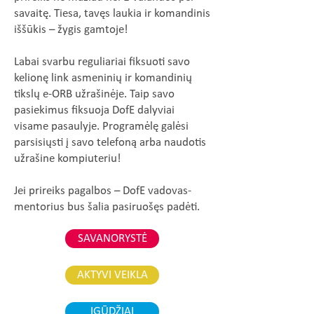
savaitę. Tiesa, tavęs laukia ir komandinis
iššūkis – žygis gamtoje!
Labai svarbu reguliariai fiksuoti savo
kelionę link asmeninių ir komandinių
tikslų e-ORB užrašinėje. Taip savo
pasiekimus fiksuoja DofE dalyviai
visame pasaulyje. Programėlę galėsi
parsisiųsti į savo telefoną arba naudotis
užrašine kompiuteriu!
Jei prireiks pagalbos – DofE vadovas-
mentorius bus šalia pasiruošęs padėti.
SAVANORYSTĖ
AKTYVI VEIKLA
ĮGŪDŽIAI