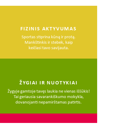
FIZINIS AKTYVUMAS
Sportas stiprina kūną ir protą.
Mankštinkis ir stebėk, kaip
keičiasi tavo savijauta.
ŽYGIAI IR NUOTYKIAI
Žygyje gamtoje tavęs laukia ne vienas iššūkis!
Tai geriausia savarankiškumo mokykla,
dovanojanti nepamirštamas patirtis.