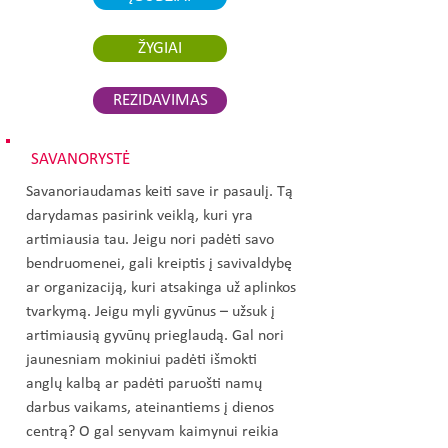
ŽYGIAI
REZIDAVIMAS
SAVANORYSTĖ
Savanoriaudamas keiti save ir pasaulį. Tą
darydamas pasirink veiklą, kuri yra
artimiausia tau. Jeigu nori padėti savo
bendruomenei, gali kreiptis į savivaldybę
ar organizaciją, kuri atsakinga už aplinkos
tvarkymą. Jeigu myli gyvūnus – užsuk į
artimiausią gyvūnų prieglaudą. Gal nori
jaunesniam mokiniui padėti išmokti
anglų kalbą ar padėti paruošti namų
darbus vaikams, ateinantiems į dienos
centrą? O gal senyvam kaimynui reikia