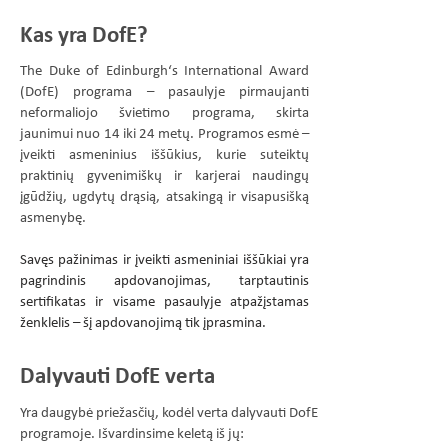
Kas yra DofE?
The Duke of Edinburgh‘s International Award
(DofE) programa – pasaulyje pirmaujanti
neformaliojo švietimo programa, skirta
jaunimui nuo 14 iki 24 metų. Programos esmė –
įveikti asmeninius iššūkius, kurie suteiktų
praktinių gyvenimiškų ir karjerai naudingų
įgūdžių, ugdytų drąsią, atsakingą ir visapusišką
asmenybę.
Savęs pažinimas ir įveikti asmeniniai iššūkiai yra
pagrindinis apdovanojimas, tarptautinis
sertifikatas ir visame pasaulyje atpažįstamas
ženklelis – šį apdovanojimą tik įprasmina.
Dalyvauti DofE verta
Yra daugybė priežasčių, kodėl verta dalyvauti DofE
programoje. Išvardinsime keletą iš jų: