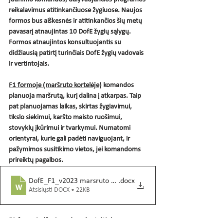
reikalavimus atitinkančiuose žygiuose. Naujos 
formos bus aiškesnės ir atitinkančios šių metų 
pavasarį atnaujintas 10 DofE žygių sąlygų. 
Formos atnaujintos konsultuojantis su 
didžiausią patirtį turinčiais DofE žygių vadovais 
ir vertintojais. 
F1 formoje (maršruto kortelėje)
 komandos 
planuoja maršrutą, kurį dalina į atkarpas. Taip 
pat planuojamas laikas, skirtas žygiavimui, 
tikslo siekimui, karšto maisto ruošimui, 
stovyklų įkūrimui ir tvarkymui. Numatomi 
orientyrai, kurie gali padėti naviguojant, ir 
pažymimos susitikimo vietos, jei komandoms 
prireiktų pagalbos.
DofE_F1_v2023 marsruto kortele
.docx
Atsisiųsti DOCX • 22KB