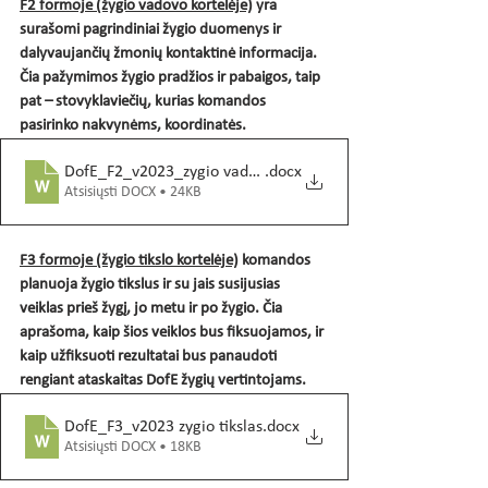
F2 formoje (žygio vadovo kortelėje)
 yra 
surašomi pagrindiniai žygio duomenys ir 
dalyvaujančių žmonių kontaktinė informacija. 
Čia pažymimos žygio pradžios ir pabaigos, taip 
pat – stovyklaviečių, kurias komandos 
pasirinko nakvynėms, koordinatės.
DofE_F2_v2023_zygio vadovo kortele
.docx
Atsisiųsti DOCX • 24KB
F3 formoje (žygio tikslo kortelėje)
 komandos 
planuoja žygio tikslus ir su jais susijusias 
veiklas prieš žygį, jo metu ir po žygio. Čia 
aprašoma, kaip šios veiklos bus fiksuojamos, ir 
kaip užfiksuoti rezultatai bus panaudoti 
rengiant ataskaitas DofE žygių vertintojams.
DofE_F3_v2023 zygio tikslas
.docx
Atsisiųsti DOCX • 18KB