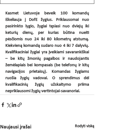
Kasmet Lietuvoje beveik 100 komandų 
iškeliauja į DofE žygius. Priklausomai nuo 
pasirinkto lygio, žygiai tęsiasi nuo dviejų iki 
keturių dienų, per kurias būtina nueiti 
pėsčiomis nuo 24 iki 80 kilometrų atstumą. 
Kiekvieną komandą sudaro nuo 4 iki 7 dalyvių. 
Kvalifikaciniai žygiai yra įveikiami savarankiškai 
– be kitų žmonių pagalbos ir naudojantis 
žemėlapiais bei kompasais (be telefonų ir kitų 
navigacijos prietaisų). Komandas žygiams 
ruošia žygių vadovai. O sprendimus dėl 
kvalifikacinių žygių užskaitymo priima 
nepriklausomi žygių vertintojai-savanoriai.
Rodyti viską
Naujausi įrašai