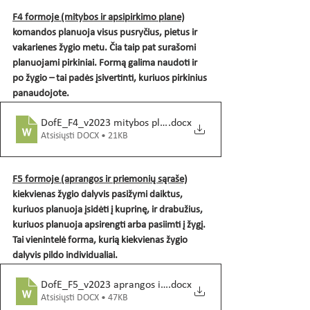
F4 formoje (mitybos ir apsipirkimo plane)
komandos planuoja visus pusryčius, pietus ir 
vakarienes žygio metu. Čia taip pat surašomi 
planuojami pirkiniai. Formą galima naudoti ir 
po žygio – tai padės įsivertinti, kuriuos pirkinius 
panaudojote.
DofE_F4_v2023 mitybos planas
.docx
Atsisiųsti DOCX • 21KB
F5 formoje (aprangos ir priemonių sąraše)
kiekvienas žygio dalyvis pasižymi daiktus, 
kuriuos planuoja įsidėti į kuprinę, ir drabužius, 
kuriuos planuoja apsirengti arba pasiimti į žygį. 
Tai vienintelė forma, kurią kiekvienas žygio 
dalyvis pildo individualiai.
DofE_F5_v2023 aprangos ir priemoniu sarasas
.docx
Atsisiųsti DOCX • 47KB