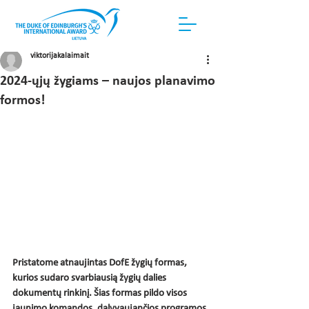
viktorijakalaimait
2024-ųjų žygiams – naujos planavimo
formos!
Pristatome atnaujintas DofE žygių formas, 
kurios sudaro svarbiausią žygių dalies 
dokumentų rinkinį. Šias formas pildo visos 
jaunimo komandos, dalyvaujančios programos 