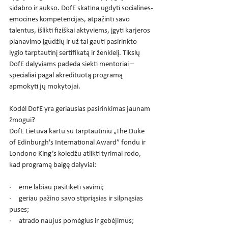
sidabro ir aukso. DofE skatina ugdyti socialines-
emocines kompetencijas, atpažinti savo 
talentus, išlikti fiziškai aktyviems, įgyti karjeros 
planavimo įgūdžių ir už tai gauti pasirinkto 
lygio tarptautinį sertifikatą ir ženklelį. Tikslų 
DofE dalyviams padeda siekti mentoriai – 
specialiai pagal akredituotą programą 
apmokyti jų mokytojai.
Kodėl DofE yra geriausias pasirinkimas jaunam 
žmogui?
DofE Lietuva kartu su tarptautiniu „The Duke 
of Edinburgh's International Award” fondu ir 
Londono King’s koledžu atlikti tyrimai rodo, 
kad programą baigę dalyviai:
·     ėmė labiau pasitikėti savimi;
·     geriau pažino savo stipriąsias ir silpnąsias 
puses;
·     atrado naujus pomėgius ir gebėjimus;