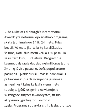
 „The Duke of Edinburgh's International 
Award“ yra neformaliojo švietimo programa, 
skirta jaunimui nuo 14 iki 24 metų. Prieš 
beveik 70 metų įkurta britų karališkosios 
šeimos, DofE šiuo metu veikia 120 pasaulio 
šalių, tarp kurių – ir Lietuva. Programoje 
kasmet dalyvauja daugiau nei milijonas jaunų 
žmonių iš viso pasaulio. DofE populiarumo 
paslaptis – įvairiapusiškumas ir individualus 
pritaikymas: joje dalyvaujantis jaunimas 
asmeninius tikslus keliasi ir vienu metu 
tobulėja, įgūdžius gerina ne vienoje, o 
skirtingose srityse: savanorystės, fizinio 
aktyvumo, įgūdžių tobulinimo ir 
žygių. Programa sudaryta iš trijų lygių: bronzos 