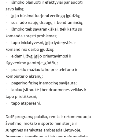
·     išmoko planuoti ir efektyviai panaudoti 
savo laiką;
·     įgijo būsimai karjerai vertingų įgūdžių;
·     susirado naujų draugų ir bendraminčių;
·     išmoko tiek savarankiškai, tiek kartu su 
komanda spręsti problemas;
·     tapo iniciatyvesni, įgijo lyderystės ir 
komandinio darbo įgūdžių;
·     eidami į žygį įgijo orientavimosi ir 
išgyvenimo gamtoje įgūdžių;
·     praleido mažiau laiko prie telefono ir 
kompiuterio ekranų;
·     pagerino fizinę ir emocinę savijautą;
·     labiau įsitraukė į bendruomenės veiklas ir 
tapo pilietiškesni;
·     tapo atsparesni.
DofE programą palaiko, remia ir rekomenduoja 
Švietimo, mokslo ir sporto ministerija ir 
Jungtinės Karalystės ambasada Lietuvoje. 