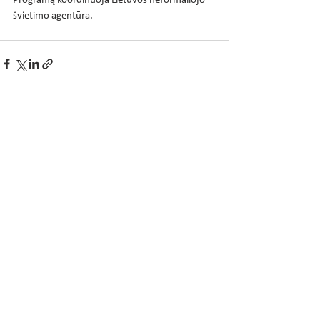
Programą koordinuoja Lietuvos neformaliojo 
švietimo agentūra.
Rodyti viską
Naujausi įrašai