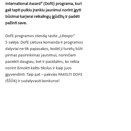
International Award“ (DofE) programa, kuri 
gali tapti puikiu įrankiu jaunimui norint įgyti 
būsimai karjerai reikalingų įgūdžių ir padėti 
pažinti save.
DofE programos stendą rasite „Litexpo“ 
5 salėje. DofE Lietuva komanda ir programos 
dalyviai ne tik papasakos, kodėl ji turėtų būti 
pirmas pasirinkimas jaunimui, norinčiam 
pasiekti daugiau, bet ir pasidalins, ko reikia 
norint išmokti keltis tikslus ir kaip juos 
įgyvendinti. Taip pat – pakvies PAKELTI DOFE 
IŠŠŪKĮ ir sudalyvauti konkurse!