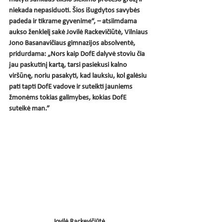
niekada nepasiduoti. Šios išugdytos savybės 
padeda ir tikrame gyvenime“, – atsiimdama 
aukso ženklelį sakė Jovilė Rackevičiūtė, Vilniaus 
Jono Basanavičiaus gimnazijos absolventė, 
pridurdama: „Nors kaip DofE dalyvė stoviu čia 
jau paskutinį kartą, tarsi pasiekusi kalno 
viršūnę, noriu pasakyti, kad lauksiu, kol galėsiu 
pati tapti DofE vadove ir suteikti jauniems 
žmonėms tokias galimybes, kokias DofE 
suteikė man.”
Jovilė Rackevičiūtė