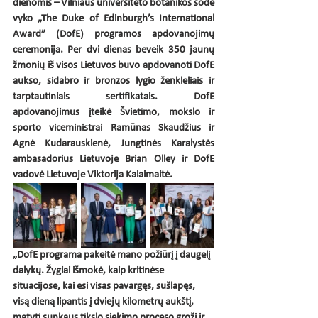
dienomis – Vilniaus universiteto botanikos sode 
vyko „The Duke of Edinburgh’s International 
Award” (DofE) programos apdovanojimų 
ceremonija. Per dvi dienas beveik 350 jaunų 
žmonių iš visos Lietuvos buvo apdovanoti DofE 
aukso, sidabro ir bronzos lygio ženkleliais ir 
tarptautiniais sertifikatais. DofE 
apdovanojimus įteikė Švietimo, mokslo ir 
sporto viceministrai Ramūnas Skaudžius ir 
Agnė Kudarauskienė, Jungtinės Karalystės 
ambasadorius Lietuvoje Brian Olley ir DofE 
vadovė Lietuvoje Viktorija Kalaimaitė.
„DofE programa pakeitė mano požiūrį į daugelį 
dalykų. Žygiai išmokė, kaip kritinėse 
situacijose, kai esi visas pavargęs, sušlapęs, 
visą dieną lipantis į dviejų kilometrų aukštį, 
matyti sunkaus tikslo siekimo proceso grožį ir 