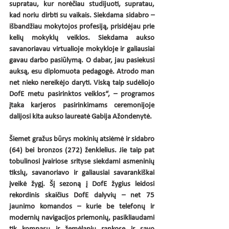
supratau, kur norėčiau studijuoti, supratau, 
kad noriu dirbti su vaikais. Siekdama sidabro – 
išbandžiau mokytojos profesiją, prisidėjau prie 
kelių mokyklų veiklos. Siekdama aukso 
savanoriavau virtualioje mokykloje ir galiausiai 
gavau darbo pasiūlymą. O dabar, jau pasiekusi 
auksą, esu diplomuota pedagogė. Atrodo man 
net nieko nereikėjo daryti. Viską taip sudėliojo 
DofE metu pasirinktos veiklos“, – programos 
įtaka karjeros pasirinkimams ceremonijoje 
dalijosi kita aukso laureatė Gabija Ažondenytė.  
Šiemet gražus būrys mokinių atsiėmė ir sidabro 
(64) bei bronzos (272) ženklelius. Jie taip pat 
tobulinosi įvairiose srityse siekdami asmeninių 
tikslų, savanoriavo ir galiausiai savarankiškai 
įveikė žygį. Šį sezoną į DofE žygius leidosi 
rekordinis skaičius DofE dalyvių – net 75 
jaunimo komandos – kurie be telefonų ir 
modernių navigacijos priemonių, pasikliaudami 