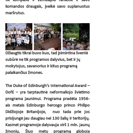
tik kompasu ir žemėlapiu rankose ir savo 
komandos draugais, įveikė savo suplanuotus 
maršrutus. 
Džiaugtis tikrai buvo kuo, tad įsimintina šventė 
subūrė ne tik programos dalyvius, bet ir jų 
mokytojus, savanorius ir kitus programą 
palaikančius žmones.
The Duke of Edinburgh’s International Award – 
DofE – yra tarptautinė neformaliojo švietimo 
programa jaunimui. Programa pradėta 1956-
ais metais Edinburgo hercogo princo Philipo 
Didžiojoje Britanijoje,  nuo tada prie jos 
prisijungė jau daugiau nei 130 šalių ir teritorijų. 
Kasmet programoje dalyvauja virš 1 mln. jaunų 
žmonių. Šiuo metu programą globoja 